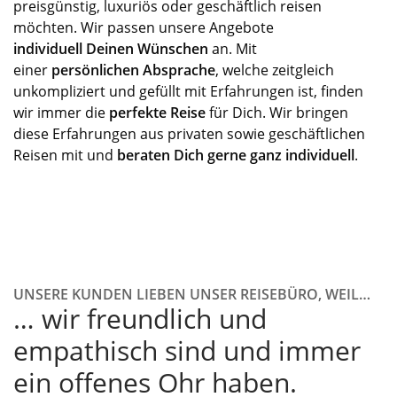
preisgünstig, luxuriös oder geschäftlich reisen
möchten. Wir
passen
unsere
Angebote
individuell
Deinen
Wünschen
a
n
. Mit
einer
persönlichen Absprache
, welche zeitgleich
unkompliziert und gefüllt mit Erfahrungen ist, finden
wir immer die
perfekte Reise
für
Dich
.
Wi
r bringen
diese
Erfahrungen
aus p
rivaten
sowie
geschäftlichen
Reisen mit und
beraten
Dich
gerne
ganz
individuell
.
UNSERE KUNDEN LIEBEN UNSER REISEBÜRO, WEIL…
… wir freundlich und
empathisch sind und immer
ein offenes Ohr haben.