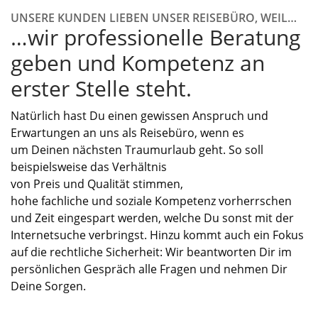
UNSERE KUNDEN LIEBEN UNSER REISEBÜRO, WEIL…
…wir professionelle Beratung
geben und Kompetenz an
erster Stelle steht.
Natürlich ha
st Du
einen gewissen
Anspruch und
Erwartungen
an
uns als
Reisebüro, wenn es
um
Deinen
nächsten Traumurlaub geht. So soll
beispielsweise das Verhältnis
von
Preis
und
Qualität
stimmen,
hohe
fachliche
und
soziale Kompetenz
vorherrschen
und
Zeit eingespart
werden, welche
Du
sonst mit der
Internetsuche verbring
s
t. Hinzu kommt auch ein Fokus
auf die
rechtliche Sicherheit
:
W
ir
beantworten
Dir
im
persönlichen Gespräch alle Fragen und
n
ehmen Dir
Deine
Sorgen
.