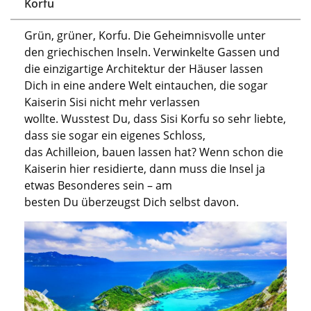
Korfu
Grün, grüner, Korfu. Die
G
eheimnisvolle unter
den griechischen Inseln. Verwinkelte Gassen und
die einzigartige Architektur de
r
Häuser lassen
Dich in eine andere Welt eintauchen
, die sogar
Kaiserin Sisi nicht mehr verlassen
wollte.
Wusstest Du, dass
Sisi
Korfu
so sehr liebte,
dass sie sogar ein eigenes Schloss,
das
Achilleion
,
bauen lassen hat
? Wenn
schon
die
Kaiserin hier
residierte,
dann muss die Insel ja
etwas Besonderes sein – am
besten
Du
überzeugst
Dich selbst davon
.
Previous
Next