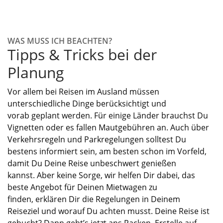
WAS MUSS ICH BEACHTEN?
Tipps & Tricks bei der
Planung
Vor allem bei Reisen im Ausland
müssen
unterschiedliche Dinge berücksichtigt
und
vorab
geplant werden.
Für einige Länder brauchst Du
Vignetten oder es fallen Mautgebühren an. Auch über
Verkehrsregeln und Parkregelungen solltest Du
bestens informiert sein, am besten schon im Vorfeld,
damit Du Deine Reise unbeschwert genießen
kannst.
Aber keine Sorge,
w
ir helfen Dir dabei
,
das
beste Angebot für
Deinen Mietwagen zu
finden
,
erklären Dir die Regelungen in
D
einem
Reiseziel
und worauf Du achten
musst
.
Deine Reise ist
gebucht
? Dann
geht
’s jetzt a
ns Packen
.
Erstelle auf