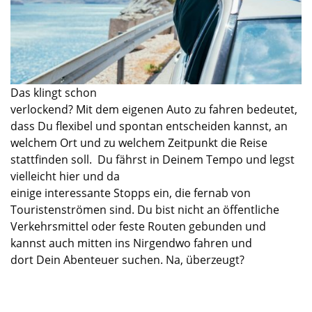
Das klingt schon
verlockend?
Mit
dem
eigenen
Auto
zu
fahren bedeutet,
dass Du flexibel und spontan entsch
ei
den kannst,
an
welchem Ort und zu welchem Zeitpunkt
die Reise
stattfinde
n soll.
Du fährst in Deinem Tempo und legst
vielleicht hier und da
einige
interessante
Stopps
ein,
die fernab von
Touristenströmen sind.
Du bist nicht an öffentliche
Verkehrsmittel oder feste Routen gebunden
und
kannst auch mitten ins Nirgendwo fahren und
dort
D
ein Abenteuer suchen.
Na,
überzeugt?