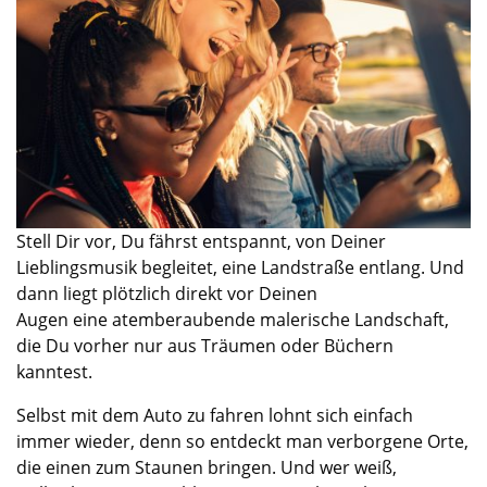
Stell Dir vor, Du fährst entspannt
,
von Deiner
Lieblingsmusik
begleitet
,
eine Landstraße ent
lang.
Und
dann liegt plötzlich direkt vor Deinen
Augen
ein
e
atemberaubende
malerische
Landschaft
,
die Du vorher nur aus Träumen oder Büchern
kanntest.
Selbst
mit dem Auto zu fahren
lohnt sich einfach
immer wieder, denn so entdeckt man verborgene Orte
,
die einen zum Staunen bringen
. Und wer weiß,