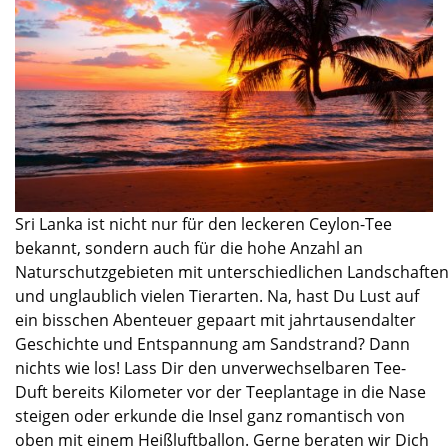
Sri Lanka ist nicht nur für
d
en
leckeren
Ceylon-Tee
bekannt, sondern
auch für
di
e
hohe
Anzahl
an
Naturschutzgebieten
mit
unterschiedlichen
Landschafte
und unglaublich
vielen Tier
arten
.
Na, hast Du Lust auf
ein bisschen Abenteuer gepaart mit
j
ahrtausend
alter
Geschichte
und
Entspannung am Sandstrand?
Dann
nichts wie los!
Lass D
ir den
unverwechselbaren
Tee
-
D
uft bereits Kilometer
vor der Teeplantage in die Nase
steigen
oder erkunde die Insel
ganz romantisch von
oben mit einem Heißluftballon.
Gerne beraten wir Dich