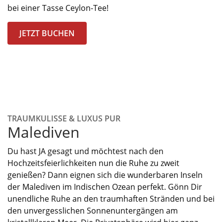
bei einer Tasse Ceylon-Tee!
JETZT BUCHEN
TRAUMKULISSE & LUXUS PUR
Malediven
Du hast JA gesagt
und möchtest nach den
Hochzeitsfeierlichkeiten
nun
die Ruhe zu
zweit
genießen?
Dann
eigne
n
sich
die
wunderbare
n
Insel
n
der Malediven
im Indischen Ozean
perfekt
.
Gönn Dir
unendliche Ruhe
an den
traumhaften
Stränden
und
bei
den
unvergesslichen Sonnenuntergängen
am