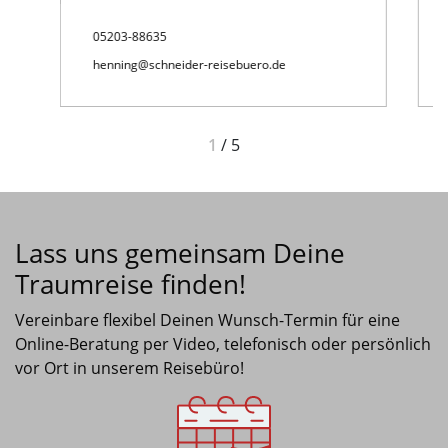
05203-88635
henning@schneider-reisebuero.de
1
/
5
Lass uns gemeinsam Deine
Traumreise finden!
Vereinbare flexibel Deinen Wunsch-Termin für eine
Online-Beratung per Video, telefonisch oder persönlich
vor Ort in unserem Reisebüro!