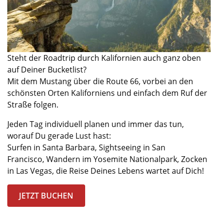
Steht der Roadtrip durch Kalifornien auch ganz oben
auf Deiner Bucketlist?
Mit dem Mustang über die Route 66, vorbei an den
schönsten Orten Kaliforniens und einfach dem Ruf der
Straße folgen.
Jeden Tag individuell
p
lanen und immer das tun,
worauf Du gerade Lust hast:
S
urfen in Santa Barbara, Sightseeing in San
Francisco,
W
andern
im Yosemite Nationalpark,
Z
ocken
in Las Vegas,
die Reise
Deines
Lebens wartet auf
Di
ch!
JETZT BUCHEN