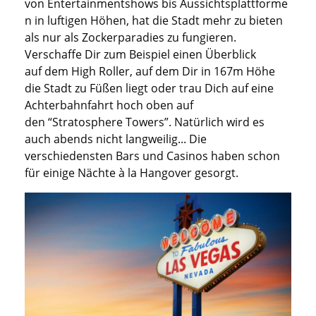
von
Entertainmentshows
bis
Aussichtsplattforme
n in luftigen Höhen,
hat
die Stadt mehr zu bieten
als nur
als
Zockerparadies
zu fungieren
.
Verscha
f
e Dir
zum Beispiel einen Überblick
auf
dem High Roller,
auf dem Dir in 167m Höhe
die Stadt zu Füßen liegt
oder trau
Dich
auf eine
Achterbahnfahrt hoch oben auf
den
“
Stratosphere
Towers
”
.
Natürlich wird es
auch abends nicht
langweilig...
Die
verschiedensten Bars und Casinos haben schon
für einige Nächte
à
la Hangover
gesorgt.