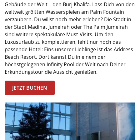
Gebäude der Welt – den
Burj Khalifa
. Lass
Dich von den
weltweit
größten Wasserspielen am Palm
Fountain
verzaubern. Du willst noch mehr erleben?
Die
Stadt in
der Stadt Madinat Jumeirah
oder
The Palm Jumeirah
sind weitere spektakuläre
Must
-Visits
.
Um den
Luxusurlaub
zu komplettieren
,
fehlt nur noch das
passende Hotel: Ein
s
unserer Lieblinge ist das
Address
Beach Resort. Dort kannst Du i
n einem der
höchstgelegenen
Infinity Pool der Welt nach Deiner
Erkundungstour die Aussicht genießen
.
JETZT BUCHEN