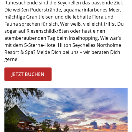
Ruhe
suchende sind die Seychellen
das passende Ziel.
Die weißen Puderstrände, aquamarinfarbene
s
Meer,
mächtige
Granitfelsen und die lebhaft
e
Flora und
Fauna sprechen für sich.
Wer weiß, v
ielleicht triffst Du
sogar
auf
Riesenschildkröten oder hast
einen
atemberaubenden Tag beim Inselhopping.
Wie wär’s
mit dem
5
-
Sterne
-
Hotel
Hilton
Seychelles
Northolme
Resort &
Spa
?
Melde Dich bei uns – wir beraten Dich
gerne!
JETZT BUCHEN