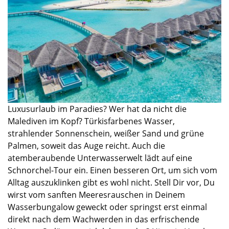
Luxusurlaub im Paradies? Wer hat da nicht die
Malediven im Kopf
?
T
ürkisfa
rbenes
Wasser,
strahlender Sonnenschein, weißer Sand und
grüne
Palmen,
soweit das Auge reicht.
Auch die
atemberaubende Unterwasserwelt lädt
auf eine
Schnorchel-Tour
ein.
Einen besseren
Ort,
um sich vo
m
Alltag
auszuklinken gibt es wohl nicht.
Stell Dir vor
,
Du
wirst vom sanften Meeresrauschen in Deinem
Wasserbungalow geweckt
oder
springst erst einmal
direkt nach dem Wachwerden
in das erfrischende