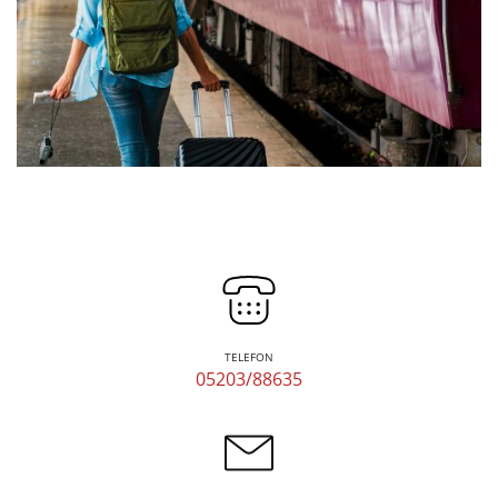
TELEFON
05203/88635