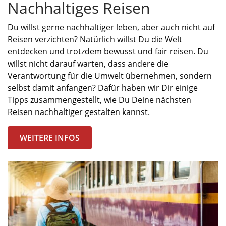
Nachhaltiges Reisen
Du willst gerne
nachhaltiger leben
,
aber
auch
nicht auf
Reisen verzichten?
Natürlich willst
D
u die Welt
entdecken und t
rotzdem bewusst
und fair
reisen
.
Du
willst
nicht darauf
warten
, dass
a
ndere die
Verantwortung für
die Umwelt
übernehmen, sondern
selbst damit an
fangen?
Dafür haben wir Dir einige
Tipps zusammengestellt, wie Du
Deine nächsten
Reise
n
nachhaltig
er
gestalten kannst.
WEITERE INFOS