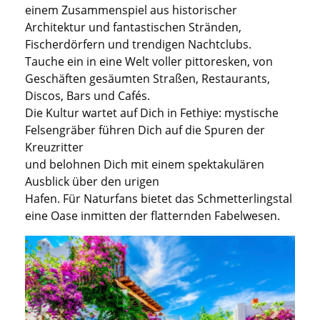
einem
Zusammenspiel
aus
historischer
Architektur und fantastischen
Stränden
,
Fischerdörfern und trendigen Nachtclubs.
Tauch
e
ein in eine Welt voller pittoresken, von
Geschäften gesäumten Straßen, Restaurants,
Discos, Bars und
Cafés
.
Die Kultur wartet auf Dich in
Fethiye
:
mystische
Felsengräber
führen
D
ich auf die Spuren
der
Kreuzritter
und
belohnen
Dich
mit
eine
m
spektakulären
Ausblick über den u
rigen
Hafen
.
F
ür
Naturfans
bietet
das Schmetterlingstal
eine Oase
inmitten
der flatternden
Fabelwesen.
Previous
Next