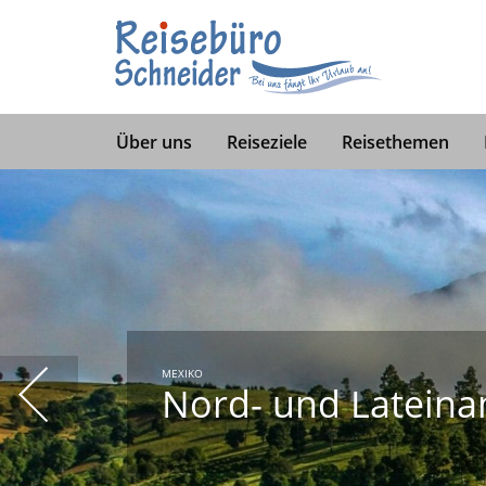
Mexiko
USA
Ecuador und Galapagos Inseln
Über uns
Reiseziele
Reisethemen
USA WESTEN
Nord- und Lateina