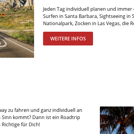
Jeden Tag individuell
p
lanen und immer d
S
urfen in Santa Barbara, Sightseeing in 
Nationalpark,
Z
ocken in Las Vegas,
die R
WEITERE INFOS
ay zu fahren und ganz indi
viduell an
n Sinn kommt? Dann ist ein Roadtrip
Richtige für Dich!