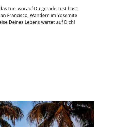
as tun, worauf Du gerade Lust hast:
San Francisco,
W
andern
im Yosemite
eise
Deines
Lebens wartet auf
Di
ch!