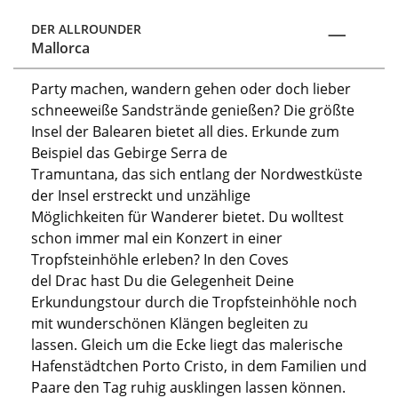
DER ALLROUNDER
Mallorca
Party machen, wandern gehen oder doch lieber
schneeweiße Sandstrände genießen?
Die größte
Insel der Balearen bietet all dies.
Erkunde zum
Beispiel das
Gebirge Serra de
Tramuntana,
das
sich entlang der Nordwestküste
der Insel erstreckt und unzählige
Möglichkeiten
für
Wanderer
bietet
.
Du wolltest
schon immer mal ein Konzert in einer
Tropfsteinhöhle erleben? In den Coves
del
Drac
hast
D
u die Gelegenheit
D
eine
Erkundungstour
durch die Tropfsteinhöhle n
och
mit wunderschönen Klängen begleiten zu
lassen.
Gleich um die Ecke liegt das malerische
Hafenstädtchen Porto Cristo
,
in
dem Familien und
Paare den Tag ruhig ausklingen lassen können.