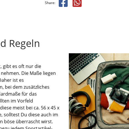
Share:
nd Regeln
 gibt es oft nur die
zu nehmen. Die Maße liegen
aher ist es
n, bei dem zusätzliches
dardmaße für das
lten im Vorfeld
iese meist bei ca. 56 x 45 x
 solltest Du diese auch im
n böse überrascht wirst.
ezu jedem Sportartikel-