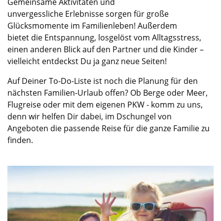
Gemeinsame Aktivitäten
und
unvergessliche
Erlebnisse
sorgen
für große
Glücksmomente
im Familienleben! Außerdem
bietet
die Entspannung, losgelöst vom Alltagsstress,
einen anderen Blick auf den Partner und die Kinder
–
vielleicht entdeck
st Du
ja ganz neue Seiten!
Auf
D
einer
To-
D
o-Liste
ist noch d
ie Planung für den
nächsten
Familien-
Urlaub
offen?
Ob Berge oder Meer,
Flugreise oder mit dem eigenen PKW - k
omm zu uns,
denn wir
helfen Dir
dabei, im Dschungel von
Angeboten die passende Reise für die ganze Familie zu
finden.