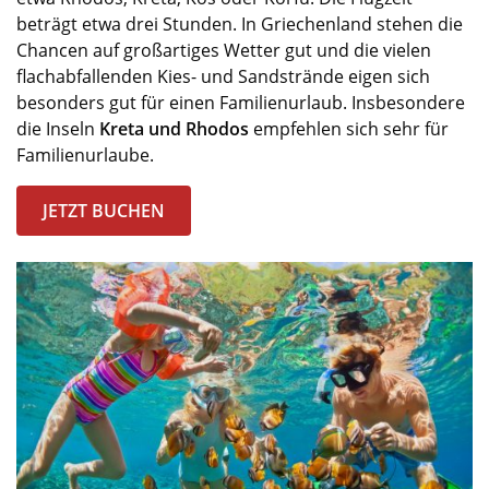
beträgt etwa drei Stunden. In Griechenland
stehen die
Chance
n
auf
großartiges
Wetter gut
und d
ie vielen
flachabfallenden Kies- und
Sandstrände
eigen sich
besonders gut für einen Familienurlaub
.
Insbesondere
die
Inseln
Kreta und Rhodos
empfehlen
sich sehr für
Familienurlaube.
JETZT BUCHEN