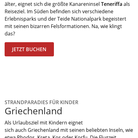
älter
,
eignet sich die
größte Kanareninsel
Teneriffa
als
Reiseziel. Im Süden
befinden sich
verschiedene
Erlebnisparks und
der Teide Nationalpark begeistert
mit seinen bizarren Felsformationen.
Na, wie klingt
das?
JETZT BUCHEN
STRANDPARADIES FÜR KINDER
Griechenland
Als Urlaubsziel mit Kindern eignet
sich
auch
Griechenland mit seinen beliebten Inseln, wie
etwa
Rhodos
, Kreta,
Kos
oder
Korfu
. Die Flugzeit