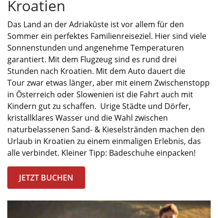
Kroatien
Das Land an der Adriaküste ist vor allem für den
Sommer ein
perfektes
Familienreiseziel
. Hier
sind viele
Sonnenstunden und angenehme Temperaturen
garantiert.
Mit dem Flugzeug
sind es
rund drei
Stunden
nach
Kroatien.
Mit dem Auto dauert die
Tour
zwar
etwas länger
, aber mit
einem Zwischenstopp
in Österreich oder Slowenien
ist die
Fahrt
auch
mit
Kindern
gut
zu schaffen
.
Urige Städte und Dörfer,
kristallklar
es Wasser und die Wahl zwischen
naturbelassenen
Sand- & Kieselstränden
machen den
Urlaub in Kroatien zu einem einmaligen Erlebnis, das
alle verbindet.
K
leiner Tipp:
Badeschuhe
einpacken!
JETZT BUCHEN