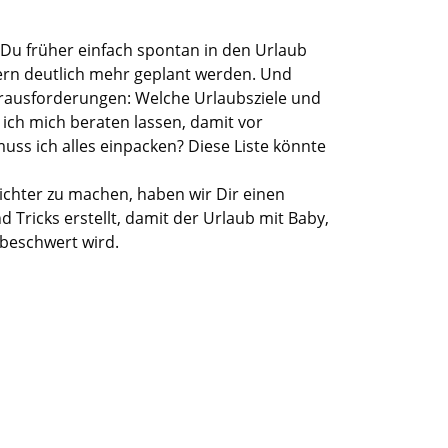
Du
früher
einfach
spontan in den Urlaub
dern
deutlich mehr geplant werden
.
Und
rausforderungen
:
Welche Urlaubsziele und
ich mich beraten lassen, damit
vor
muss ich alles einpacken?
Diese Liste könnte
eichter
zu
machen
, haben wir
Dir
einen
d Tricks
erstellt
, damit der Urlaub
mit Baby,
beschwert wird.