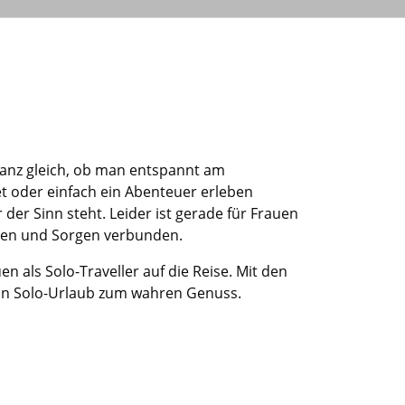
anz gleich
,
ob
man
entspannt am
t
oder e
in
fach ein
Abenteuer
erleben
der Sinn steht.
Leider ist gerade für Frauen
sten und
Sorgen
verbunden.
uen
als Solo-Traveller auf die Reise.
Mit den
ein Solo-Urlaub zum wahren Genuss
.