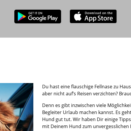
Du hast eine flauschige
Fellnase
zu H
aus
aber
nicht
auf
’
s
Reisen
verzichten?
Brauc
Denn e
s
gibt inzwischen viele Möglichke
Begleiter
Urlaub machen kannst.
Es geh
Hund
gut
tut
.
Wir haben Dir einige Tipp
mit
Deinem Hund
zum
unvergesslichen 