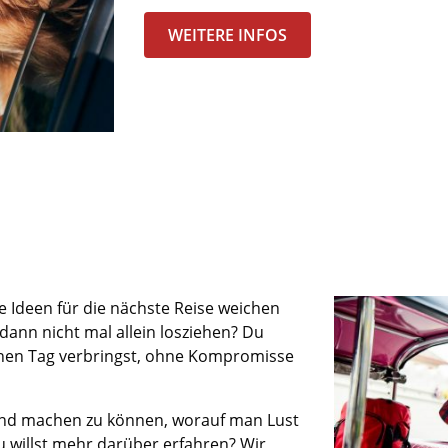
WEITERE INFOS
e Ideen für die nächste Reise weichen
dann nicht
mal
allein
losziehen? Du
nen Tag verbringst
,
ohne Kompromisse
und
machen zu können,
worauf
man
Lust
 willst mehr darüber erfahren? Wir