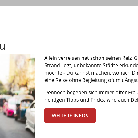
au
Allein
verreisen hat schon seinen Reiz.
G
Strand
liegt
, unbekannte Städte
erkunde
möchte
-
Du kannst machen, wonach Dir 
eine Reise ohne Begleitung oft mit Äng
Dennoch begeben sich
i
mmer
öfter
Fra
richtigen
Tipps und Tricks, wird auch D
WEITERE INFOS