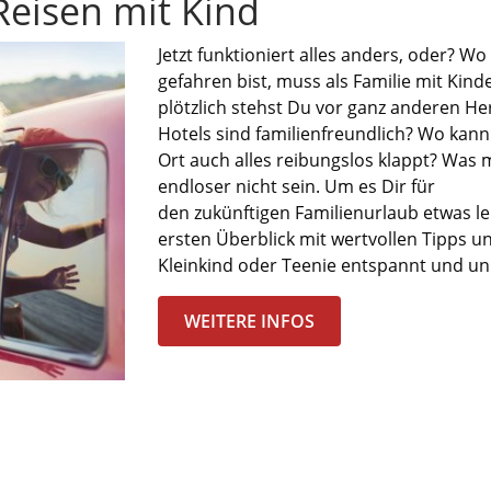
Reisen mit Kind
Jetzt funktioniert alle
s
anders
, o
der?
Wo
gefahren
b
ist, muss
als Familie mit Kin
p
lötzlich steh
s
t
Du
vor
ganz anderen
He
Hotels sind familienfreundl
ich?
Wo kann 
Ort
auch alles reibungslos klappt? Was 
endloser nicht sein.
Um es
Dir
für
den
zukünftigen
Familienu
rlaub
etwas
l
ersten Überblick
mit wertvollen
Tipps un
Kleinkind
oder
Teenie
entspannt und un
WEITERE INFOS