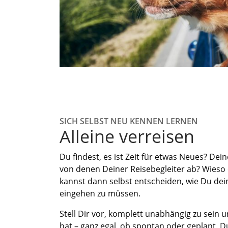
SICH SELBST NEU KENNEN LERNEN
Alleine verreisen
Du findest, es ist Zeit für etwas Neues?
Dein
von denen Deiner Reisebegleiter ab
?
Wieso 
kannst dann
selbst
entscheiden, wie Du dei
eingehen zu müssen.
Stell Dir vor
,
komplett unabhängig zu sein 
h
a
t –
ganz egal, ob
spontan oder geplant.
Du