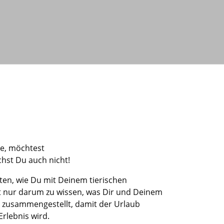
e
,
möchtest
hst Du auch nicht!
iten
,
wie Du mit
D
einem tierischen
t nur darum zu wissen
, was
Dir und Deinem
s zusammengestellt, damit
der
Urlaub
Erlebnis
wird.