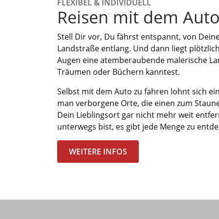
FLEXIBEL & INDIVIDUELL
Reisen mit dem Aut
Stell Dir vor, Du fährst entspannt
,
von Deine
Landstraße ent
lang.
Und dann liegt plötzlic
Augen
ein
e
atemberaubende
malerische
La
Träumen oder Büchern kanntest.
Selbst
mit dem Auto zu fahren
lohnt sich ei
man verborgene Orte
, die einen zum Staun
Dein Lieblingsort gar nicht mehr weit entfe
unterwegs bist, es gibt jede Menge zu entd
WEITERE INFOS