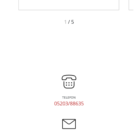
1
/
5
TELEFON
05203/88635